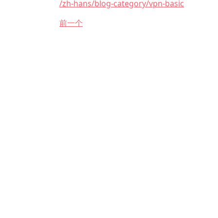
/zh-hans/blog-category/vpn-basic
前一个