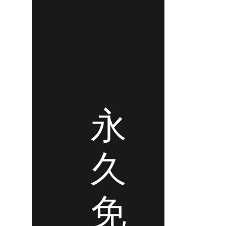
永
久
免